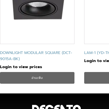
DOWNLIGHT MODULAR SQUARE (DCT-
LAM-1 (YD-T
9015A-BK)
Login to vi
Login to view prices
อ่านเพิ่ม