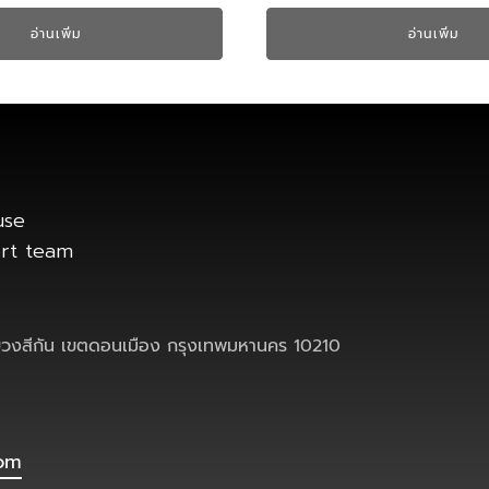
อ่านเพิ่ม
อ่านเพิ่ม
use
ort team
งสีกัน เขตดอนเมือง กรุงเทพมหานคร 10210
com