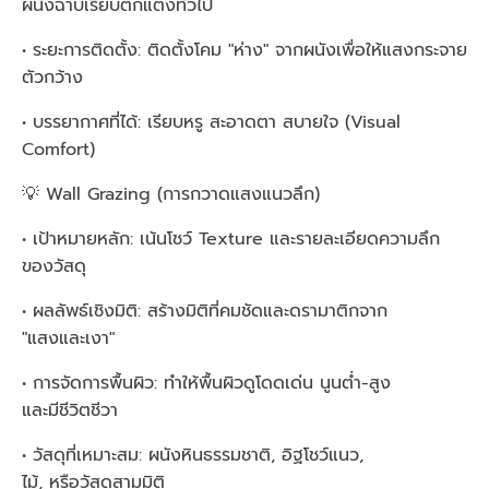
ผนังฉาบเรียบตกแต่งทั่วไป
• ระยะการติดตั้ง: ติดตั้งโคม "ห่าง" จากผนังเพื่อให้แสงกระจาย
ตัวกว้าง
• บรรยากาศที่ได้: เรียบหรู สะอาดตา สบายใจ (Visual
Comfort)
💡 Wall Grazing (การกวาดแสงแนวลึก)
• เป้าหมายหลัก: เน้นโชว์ Texture และรายละเอียดความลึก
ของวัสดุ
• ผลลัพธ์เชิงมิติ: สร้างมิติที่คมชัดและดรามาติกจาก
"แสงและเงา"
• การจัดการพื้นผิว: ทำให้พื้นผิวดูโดดเด่น นูนต่ำ-สูง
และมีชีวิตชีวา
• วัสดุที่เหมาะสม: ผนังหินธรรมชาติ, อิฐโชว์แนว,
ไม้, หรือวัสดุสามมิติ