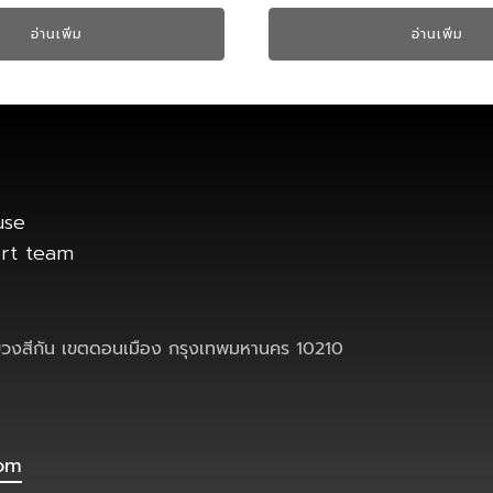
อ่านเพิ่ม
อ่านเพิ่ม
use
ort team
งสีกัน เขตดอนเมือง กรุงเทพมหานคร 10210
com