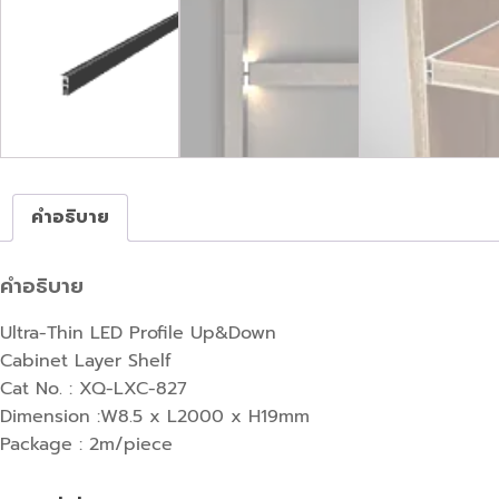
คำอธิบาย
คำอธิบาย
Ultra-Thin LED Profile Up&Down
Cabinet Layer Shelf
Cat No. : XQ-LXC-827
Dimension :W8.5 x L2000 x H19mm
Package : 2m/piece