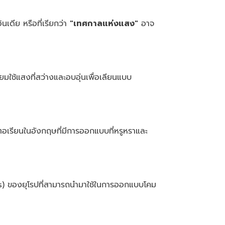
ดีย หรือที่เรียกว่า
"เทศกาลแห่งแสง"
อาจ
ใช้แสงที่สว่างและอบอุ่นเพื่อเลียนแบบ
เรียนในอังกฤษที่มีการออกแบบที่หรูหราและ
s) ของยุโรปที่สามารถนำมาใช้ในการออกแบบโคม