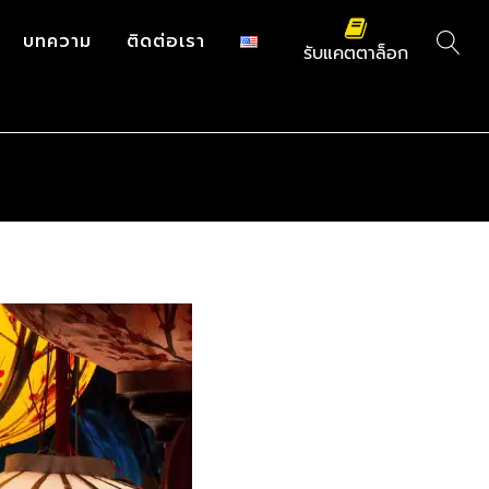
บทความ
ติดต่อเรา
รับแคตตาล็อก