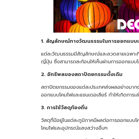
1. สัญลักษณ์ทางวัฒนธรรมในการออกแบบ
แต่ละวัฒนธรรมมีสัญลักษณ์และลวดลายเฉพาะที
ญี่ปุ่น ซึ่งสามารถสะท้อนให้เห็นผ่านการออกแบบ
2. อิทธิพลของสถาปัตยกรรมดั้งเดิม
สถาปัตยกรรมของแต่ละประเทศส่งผลอย่างมาก
ออกแบบโคมไฟและแชนเดอเลียร์ ทำให้เกิดการเล
3. การใช้วัสดุท้องถิ่น
วัสดุที่มีอยู่ในแต่ละภูมิภาคมีผลต่อการออกแบบ
โคมไฟและอุปกรณ์แสงสว่างอื่นๆ